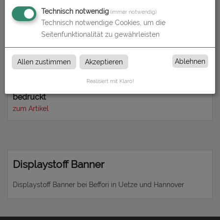
Technisch notwendig
(immer notwendig)
Technisch notwendige Cookies, um die
Seitenfunktionalität zu gewährleisten
Ablehnen
Allen zustimmen
Akzeptieren
Realisiert mit Klaro!
Displaystoff Banner | individuelle Größe | einseitig
bedruckt
zum Artikel
Displaystoff Banner
Displaystoff Banner bei Beffori in Uetze und Hannover