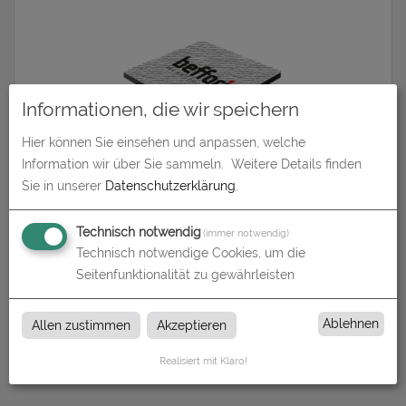
Informationen, die wir speichern
Hier können Sie einsehen und anpassen, welche
Information wir über Sie sammeln.
Weitere Details finden
Butlerfinish (Aluverbundplatte gebürstet)
Sie in unserer
Datenschutzerklärung
.
zum Artikel
Technisch notwendig
(immer notwendig)
Technisch notwendige Cookies, um die
Seitenfunktionalität zu gewährleisten
Butlerfinish
Ablehnen
Allen zustimmen
Akzeptieren
Butlerfinish bei Beffori in Uetze und Hannover
Realisiert mit Klaro!