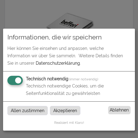
Informationen, die wir speichern
Hier können Sie einsehen und anpassen, welche
Information wir über Sie sammeln.
Weitere Details finden
Weichschaumplatte, 10 mm
Sie in unserer
Datenschutzerklärung
.
zum Artikel
Technisch notwendig
(immer notwendig)
Technisch notwendige Cookies, um die
Seitenfunktionalität zu gewährleisten
Weichschaumplatten
Ablehnen
Allen zustimmen
Akzeptieren
Weichschaumplatten bei Beffori in Uetze und Hannover
Realisiert mit Klaro!